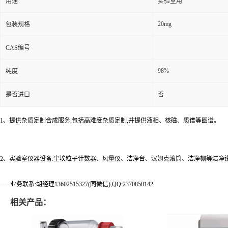
用途
实验室用
20mg
包装规格
CAS编号
98%
纯度
是否进口
否
1、提供杂质定制合成服务,包括高难度杂质定制,并提供液相、核磁、质谱等图谱。
2、实验室仪器设备:尘埃粒子计数器、风量仪、洁净台、汉姆克滚筒、洁净棚等洁净
-----业务联系:胡经理13602515327(同微信),QQ:2370850142
相关产品：