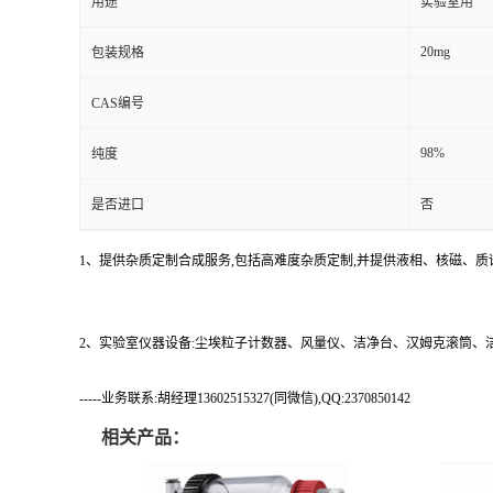
用途
实验室用
20mg
包装规格
CAS编号
98%
纯度
是否进口
否
1、提供杂质定制合成服务,包括高难度杂质定制,并提供液相、核磁、质
2、实验室仪器设备:尘埃粒子计数器、风量仪、洁净台、汉姆克滚筒
-----业务联系:胡经理13602515327(同微信),QQ:2370850142
相关产品：