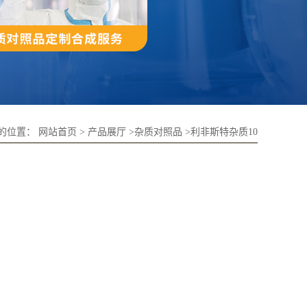
的位置：
网站首页
>
产品展厅
>
杂质对照品
>
利非斯特杂质10