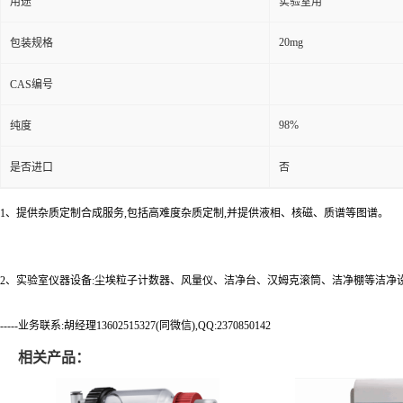
用途
实验室用
20mg
包装规格
CAS编号
98%
纯度
是否进口
否
1、提供杂质定制合成服务,包括高难度杂质定制,并提供液相、核磁、质谱等图谱。
2、实验室仪器设备:尘埃粒子计数器、风量仪、洁净台、汉姆克滚筒、洁净棚等洁净
-----业务联系:胡经理13602515327(同微信),QQ:2370850142
相关产品：