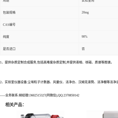
用途
实验室用
20mg
包装规格
CAS编号
98%
纯度
是否进口
否
1、提供杂质定制合成服务,包括高难度杂质定制,并提供液相、核磁、质谱等图谱。
2、实验室仪器设备:尘埃粒子计数器、风量仪、洁净台、汉姆克滚筒、洁净棚等洁净
-----业务联系:胡经理13602515327(同微信),QQ:2370850142
相关产品：