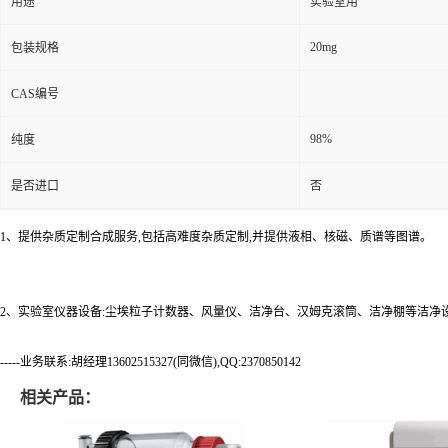
用途
实验室用
20mg
包装规格
CAS编号
98%
纯度
是否进口
否
1、提供杂质定制合成服务,包括高难度杂质定制,并提供液相、核磁、质谱等图谱。
2、实验室仪器设备:尘埃粒子计数器、风量仪、洁净台、汉姆克滚筒、洁净棚等洁净
-----业务联系:胡经理13602515327(同微信),QQ:2370850142
相关产品：