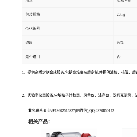
用途
实验室用
20mg
包装规格
CAS编号
98%
纯度
是否进口
否
1、提供杂质定制合成服务,包括高难度杂质定制,并提供液相、核磁、质
2、实验室仪器设备:尘埃粒子计数器、风量仪、洁净台、汉姆克滚筒
-----业务联系:胡经理13602515327(同微信),QQ:2370850142
相关产品：