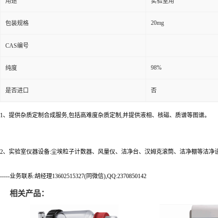
用途
实验室用
20mg
包装规格
CAS编号
98%
纯度
是否进口
否
1、提供杂质定制合成服务,包括高难度杂质定制,并提供液相、核磁、质谱等图谱。
2、实验室仪器设备:尘埃粒子计数器、风量仪、洁净台、汉姆克滚筒、洁净棚等洁净
-----业务联系:胡经理13602515327(同微信),QQ:2370850142
相关产品：