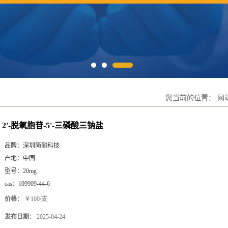
您当前的位置：
网
2'-脱氧胞苷-5'-三磷酸三钠盐
品牌：
深圳简耐科技
产地：
中国
型号：
20mg
cas：
109909-44-6
价格：
￥100/支
发布日期：
2025-04-24