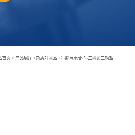
站首页
>
产品展厅
>
杂质对照品
>
2'-脱氧胞苷-5'-三磷酸三钠盐