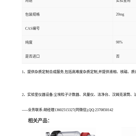
用途
实验室用
20mg
包装规格
CAS编号
98%
纯度
是否进口
否
1、提供杂质定制合成服务,包括高难度杂质定制,并提供液相、核磁、质
2、实验室仪器设备:尘埃粒子计数器、风量仪、洁净台、汉姆克滚筒
-----业务联系:胡经理13602515327(同微信),QQ:2370850142
相关产品：