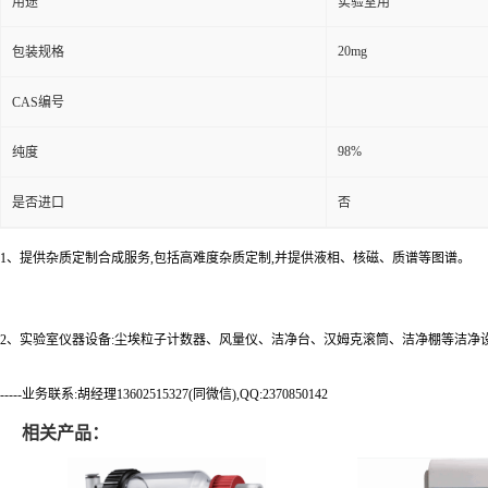
用途
实验室用
20mg
包装规格
CAS编号
98%
纯度
是否进口
否
1、提供杂质定制合成服务,包括高难度杂质定制,并提供液相、核磁、质谱等图谱。
2、实验室仪器设备:尘埃粒子计数器、风量仪、洁净台、汉姆克滚筒、洁净棚等洁净
-----业务联系:胡经理13602515327(同微信),QQ:2370850142
相关产品：