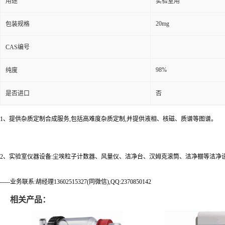
用途
实验室用
20mg
包装规格
CAS编号
98%
纯度
是否进口
否
1、提供杂质定制合成服务,包括高难度杂质定制,并提供液相、核磁、质谱等图谱。
2、实验室仪器设备:尘埃粒子计数器、风量仪、洁净台、汉姆克滚筒、洁净棚等洁净
-----业务联系:胡经理13602515327(同微信),QQ:2370850142
相关产品：