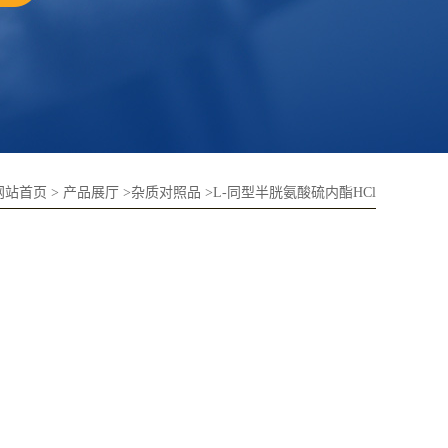
网站首页
>
产品展厅
>
杂质对照品
>
L-同型半胱氨酸硫内酯HCl