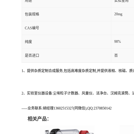
用途
实验室用
20mg
包装规格
CAS编号
98%
纯度
是否进口
否
1、提供杂质定制合成服务,包括高难度杂质定制,并提供液相、核磁、质
2、实验室仪器设备:尘埃粒子计数器、风量仪、洁净台、汉姆克滚筒
-----业务联系:胡经理13602515327(同微信),QQ:2370850142
相关产品：