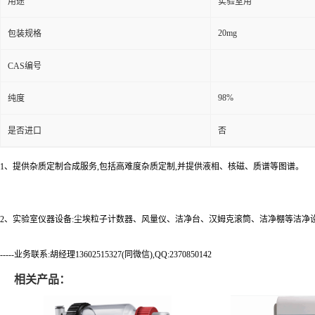
用途
实验室用
20mg
包装规格
CAS编号
98%
纯度
是否进口
否
1、提供杂质定制合成服务,包括高难度杂质定制,并提供液相、核磁、质谱等图谱。
2、实验室仪器设备:尘埃粒子计数器、风量仪、洁净台、汉姆克滚筒、洁净棚等洁净
-----业务联系:胡经理13602515327(同微信),QQ:2370850142
相关产品：