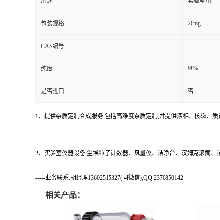
用途
实验室用
20mg
包装规格
CAS编号
98%
纯度
是否进口
否
1、提供杂质定制合成服务,包括高难度杂质定制,并提供液相、核磁、质
2、实验室仪器设备:尘埃粒子计数器、风量仪、洁净台、汉姆克滚筒
-----业务联系:胡经理13602515327(同微信),QQ:2370850142
相关产品：