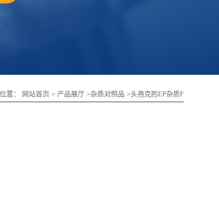
的位置：
网站首页
>
产品展厅
>
杂质对照品
>
头孢克肟EP杂质F