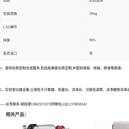
用途
实验室用
20mg
包装规格
CAS编号
98%
纯度
是否进口
否
1、提供杂质定制合成服务,包括高难度杂质定制,并提供液相、核磁、质谱等图谱。
2、实验室仪器设备:尘埃粒子计数器、风量仪、洁净台、汉姆克滚筒、洁净棚等洁净
-----业务联系:胡经理13602515327(同微信),QQ:2370850142
相关产品：