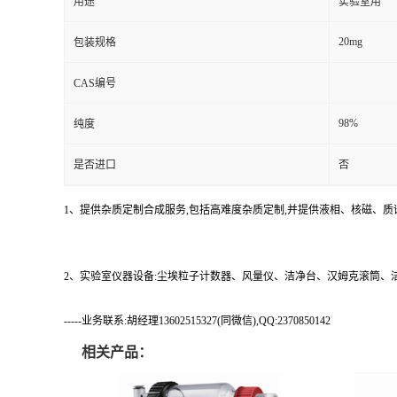
用途
实验室用
20mg
包装规格
CAS编号
98%
纯度
是否进口
否
1、提供杂质定制合成服务,包括高难度杂质定制,并提供液相、核磁、质
2、实验室仪器设备:尘埃粒子计数器、风量仪、洁净台、汉姆克滚筒
-----业务联系:胡经理13602515327(同微信),QQ:2370850142
相关产品：