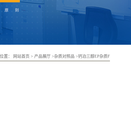
的位置：
网站首页
>
产品展厅
>
杂质对照品
>
钙泊三醇EP杂质F