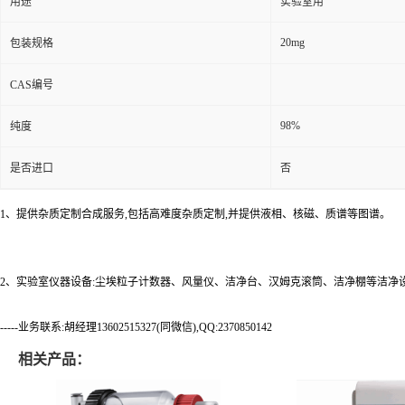
用途
实验室用
20mg
包装规格
CAS编号
98%
纯度
是否进口
否
1、提供杂质定制合成服务,包括高难度杂质定制,并提供液相、核磁、质谱等图谱。
2、实验室仪器设备:尘埃粒子计数器、风量仪、洁净台、汉姆克滚筒、洁净棚等洁净
-----业务联系:胡经理13602515327(同微信),QQ:2370850142
相关产品：