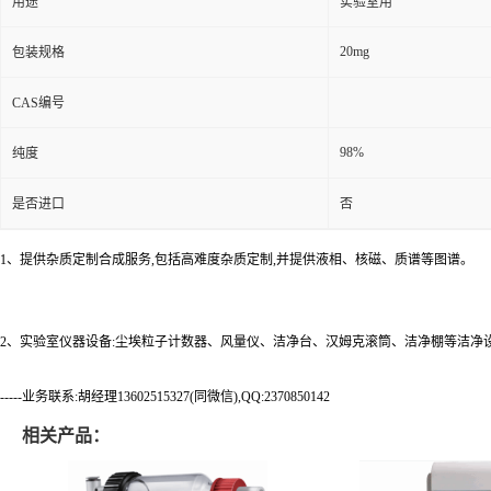
用途
实验室用
20mg
包装规格
CAS编号
98%
纯度
是否进口
否
1、提供杂质定制合成服务,包括高难度杂质定制,并提供液相、核磁、质谱等图谱。
2、实验室仪器设备:尘埃粒子计数器、风量仪、洁净台、汉姆克滚筒、洁净棚等洁净
-----业务联系:胡经理13602515327(同微信),QQ:2370850142
相关产品：