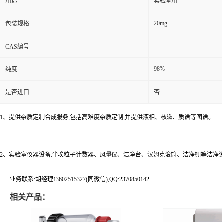
用途
实验室用
20mg
包装规格
CAS编号
98%
纯度
是否进口
否
1、提供杂质定制合成服务,包括高难度杂质定制,并提供液相、核磁、质谱等图谱。
2、实验室仪器设备:尘埃粒子计数器、风量仪、洁净台、汉姆克滚筒、洁净棚等洁净
-----业务联系:胡经理13602515327(同微信),QQ:2370850142
相关产品：