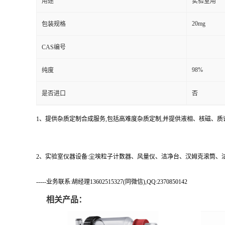
用途
实验室用
20mg
包装规格
CAS编号
98%
纯度
是否进口
否
1、提供杂质定制合成服务,包括高难度杂质定制,并提供液相、核磁、质
2、实验室仪器设备:尘埃粒子计数器、风量仪、洁净台、汉姆克滚筒
-----业务联系:胡经理13602515327(同微信),QQ:2370850142
相关产品：