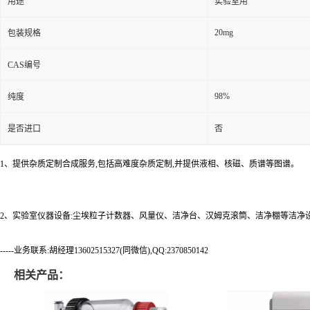
用途
实验室用
20mg
包装规格
CAS编号
98%
纯度
是否进口
否
1、提供杂质定制合成服务,包括高难度杂质定制,并提供液相、核磁、质谱等图谱。
2、实验室仪器设备:尘埃粒子计数器、风量仪、洁净台、汉姆克滚筒、洁净棚等洁净
-----业务联系:胡经理13602515327(同微信),QQ:2370850142
相关产品：