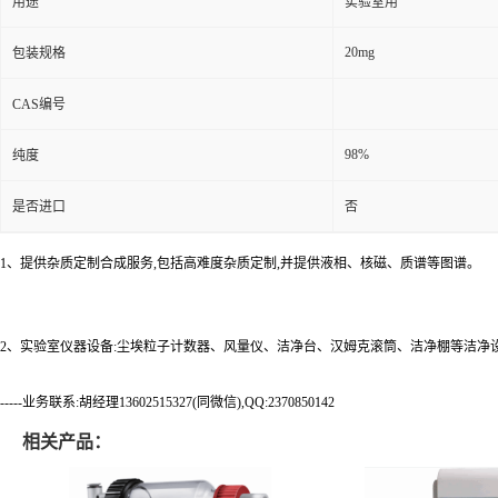
用途
实验室用
20mg
包装规格
CAS编号
98%
纯度
是否进口
否
1、提供杂质定制合成服务,包括高难度杂质定制,并提供液相、核磁、质谱等图谱。
2、实验室仪器设备:尘埃粒子计数器、风量仪、洁净台、汉姆克滚筒、洁净棚等洁净
-----业务联系:胡经理13602515327(同微信),QQ:2370850142
相关产品：