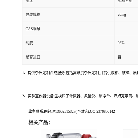
用途
实验室用
20mg
包装规格
CAS编号
98%
纯度
是否进口
否
1、提供杂质定制合成服务,包括高难度杂质定制,并提供液相、核磁、质
2、实验室仪器设备:尘埃粒子计数器、风量仪、洁净台、汉姆克滚筒
-----业务联系:胡经理13602515327(同微信),QQ:2370850142
相关产品：