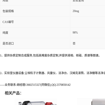
用途
实验室用
20mg
包装规格
CAS编号
98%
纯度
是否进口
否
1、提供杂质定制合成服务,包括高难度杂质定制,并提供液相、核磁、质谱等图谱。
2、实验室仪器设备:尘埃粒子计数器、风量仪、洁净台、汉姆克滚筒、洁净棚等洁净
-----业务联系:胡经理13602515327(同微信),QQ:2370850142
相关产品：