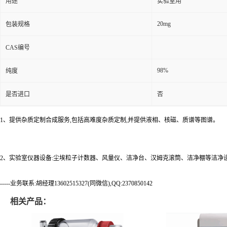
用途
实验室用
20mg
包装规格
CAS编号
98%
纯度
是否进口
否
1、提供杂质定制合成服务,包括高难度杂质定制,并提供液相、核磁、质谱等图谱。
2、实验室仪器设备:尘埃粒子计数器、风量仪、洁净台、汉姆克滚筒、洁净棚等洁净
-----业务联系:胡经理13602515327(同微信),QQ:2370850142
相关产品：