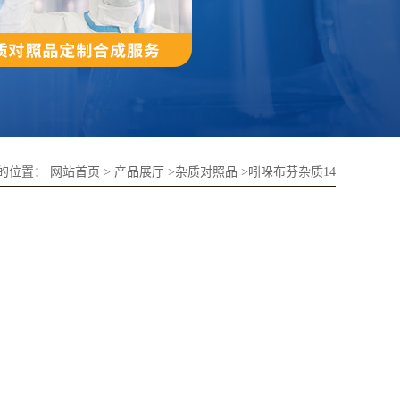
的位置：
网站首页
>
产品展厅
>
杂质对照品
>
吲哚布芬杂质14