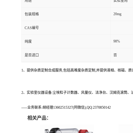
用途
实验室用
20mg
包装规格
CAS编号
98%
纯度
是否进口
否
1、提供杂质定制合成服务,包括高难度杂质定制,并提供液相、核磁、质
2、实验室仪器设备:尘埃粒子计数器、风量仪、洁净台、汉姆克滚筒
-----业务联系:胡经理13602515327(同微信),QQ:2370850142
相关产品：