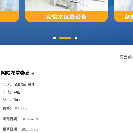
您当前
吲哚布芬杂质14
品牌：
深圳简耐科技
产地：
中国
型号：
20mg
价格：
￥100/支
发布日期：
2025-04-29
更新日期：
2026-08-05