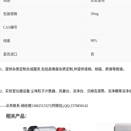
用途
实验室用
20mg
包装规格
CAS编号
98%
纯度
是否进口
否
1、提供杂质定制合成服务,包括高难度杂质定制,并提供液相、核磁、质谱等图谱。
2、实验室仪器设备:尘埃粒子计数器、风量仪、洁净台、汉姆克滚筒、洁净棚等洁净
-----业务联系:胡经理13602515327(同微信),QQ:2370850142
相关产品：