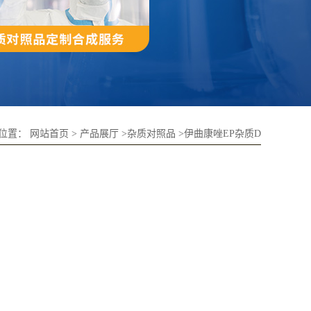
位置：
网站首页
>
产品展厅
>
杂质对照品
>
伊曲康唑EP杂质D