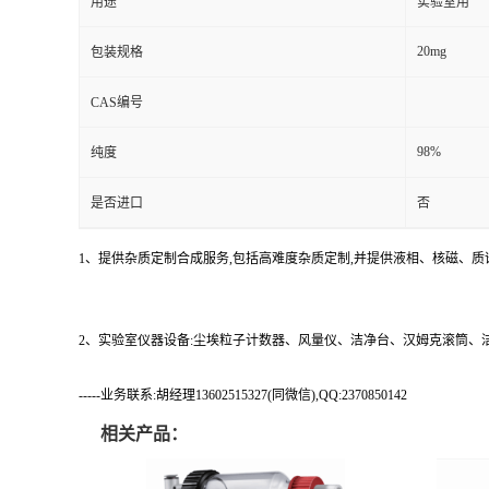
用途
实验室用
20mg
包装规格
CAS编号
98%
纯度
是否进口
否
1、提供杂质定制合成服务,包括高难度杂质定制,并提供液相、核磁、质
2、实验室仪器设备:尘埃粒子计数器、风量仪、洁净台、汉姆克滚筒
-----业务联系:胡经理13602515327(同微信),QQ:2370850142
相关产品：