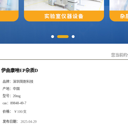
您当前的
伊曲康唑EP杂质D
品牌：
深圳简耐科技
产地：
中国
型号：
20mg
cas：
89848-49-7
价格：
￥100/支
发布日期：
2025-04-29