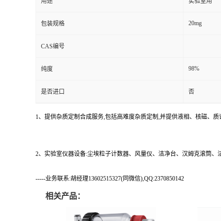
用途
实验室用
20mg
包装规格
CAS编号
98%
纯度
是否进口
否
1、提供杂质定制合成服务,包括高难度杂质定制,并提供液相、核磁、质
2、实验室仪器设备:尘埃粒子计数器、风量仪、洁净台、汉姆克滚筒
-----业务联系:胡经理13602515327(同微信),QQ:2370850142
相关产品：