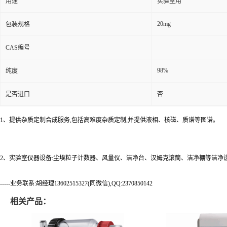
用途
实验室用
20mg
包装规格
CAS编号
98%
纯度
是否进口
否
1、提供杂质定制合成服务,包括高难度杂质定制,并提供液相、核磁、质谱等图谱。
2、实验室仪器设备:尘埃粒子计数器、风量仪、洁净台、汉姆克滚筒、洁净棚等洁净
-----业务联系:胡经理13602515327(同微信),QQ:2370850142
相关产品：