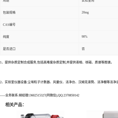
用途
实验室用
20mg
包装规格
CAS编号
98%
纯度
是否进口
否
1、提供杂质定制合成服务,包括高难度杂质定制,并提供液相、核磁、质谱等图谱。
2、实验室仪器设备:尘埃粒子计数器、风量仪、洁净台、汉姆克滚筒、洁净棚等洁净
-----业务联系:胡经理13602515327(同微信),QQ:2370850142
相关产品：