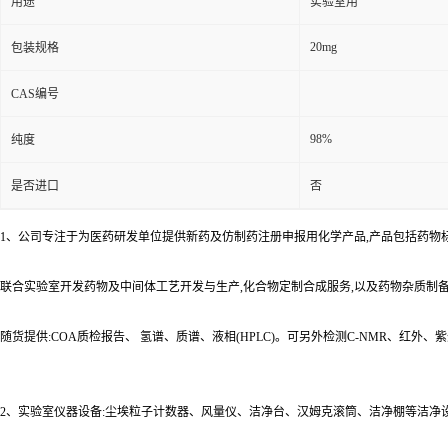
用途
实验室用
20mg
包装规格
CAS编号
98%
纯度
是否进口
否
1、公司专注于为医药研发单位提供新药及仿制药注册申报用化学产品,产品包括药物
联合实验室开发药物及中间体工艺开发与生产,化合物定制合成服务,以及药物杂质制
随货提供:COA质检报告、 氢谱、质谱、液相(HPLC)。可另外检测C-NMR、红外
2、实验室仪器设备:尘埃粒子计数器、风量仪、洁净台、汉姆克滚筒、洁净棚等洁净