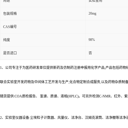
用途
实验室用
20mg
包装规格
CAS编号
98%
纯度
是否进口
否
1、公司专注于为医药研发单位提供新药及仿制药注册申报用化学产品,产品包括药物
联合实验室开发药物及中间体工艺开发与生产,化合物定制合成服务,以及药物杂质制
随货提供:COA质检报告、 氢谱、质谱、液相(HPLC)。可另外检测C-NMR、红外
2、实验室仪器设备:尘埃粒子计数器、风量仪、洁净台、汉姆克滚筒、洁净棚等洁净