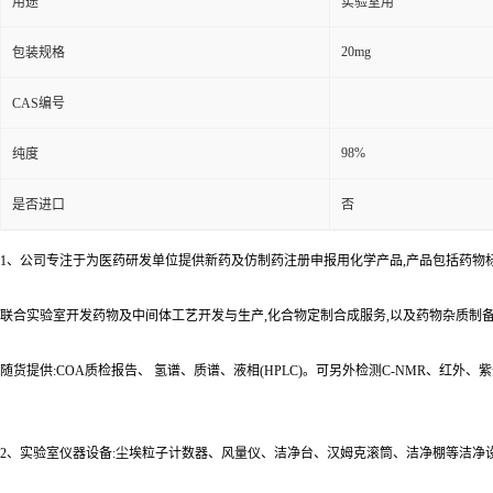
用途
实验室用
20mg
包装规格
CAS编号
98%
纯度
是否进口
否
1、公司专注于为医药研发单位提供新药及仿制药注册申报用化学产品,产品包括药物
联合实验室开发药物及中间体工艺开发与生产,化合物定制合成服务,以及药物杂质制
随货提供:COA质检报告、 氢谱、质谱、液相(HPLC)。可另外检测C-NMR、红外
2、实验室仪器设备:尘埃粒子计数器、风量仪、洁净台、汉姆克滚筒、洁净棚等洁净