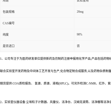
用途
实验室用
20mg
包装规格
CAS编号
98%
纯度
是否进口
否
1、公司专注于为医药研发单位提供新药及仿制药注册申报用化学产品,产品包括药物
联合实验室开发药物及中间体工艺开发与生产,化合物定制合成服务,以及药物杂质制
随货提供:COA质检报告、 氢谱、质谱、液相(HPLC)。可另外检测C-NMR、红外
2、实验室仪器设备:尘埃粒子计数器、风量仪、洁净台、汉姆克滚筒、洁净棚等洁净