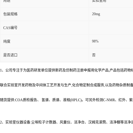
用途
实验室用
20mg
包装规格
CAS编号
98%
纯度
是否进口
否
1、公司专注于为医药研发单位提供新药及仿制药注册申报用化学产品,产品包括药物
联合实验室开发药物及中间体工艺开发与生产,化合物定制合成服务,以及药物杂质制
随货提供:COA质检报告、 氢谱、质谱、液相(HPLC)。可另外检测C-NMR、红外
2、实验室仪器设备:尘埃粒子计数器、风量仪、洁净台、汉姆克滚筒、洁净棚等洁净