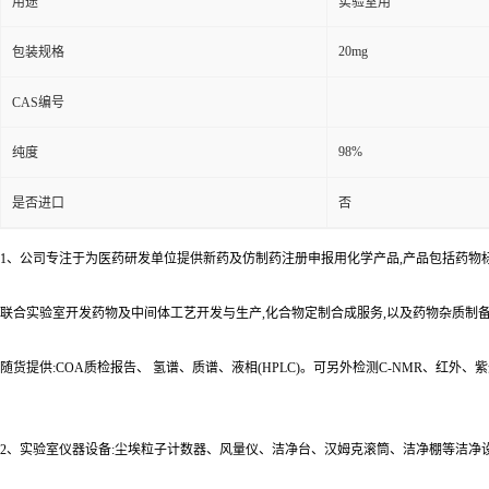
用途
实验室用
20mg
包装规格
CAS编号
98%
纯度
是否进口
否
1、公司专注于为医药研发单位提供新药及仿制药注册申报用化学产品,产品包括药物
联合实验室开发药物及中间体工艺开发与生产,化合物定制合成服务,以及药物杂质制
随货提供:COA质检报告、 氢谱、质谱、液相(HPLC)。可另外检测C-NMR、红外
2、实验室仪器设备:尘埃粒子计数器、风量仪、洁净台、汉姆克滚筒、洁净棚等洁净