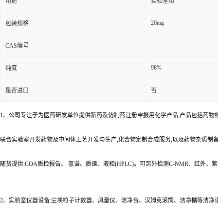
用途
实验室用
20mg
包装规格
CAS编号
98%
纯度
是否进口
否
1、公司专注于为医药研发单位提供新药及仿制药注册申报用化学产品,产品包括药物
联合实验室开发药物及中间体工艺开发与生产,化合物定制合成服务,以及药物杂质制
随货提供:COA质检报告、 氢谱、质谱、液相(HPLC)。可另外检测C-NMR、红外
2、实验室仪器设备:尘埃粒子计数器、风量仪、洁净台、汉姆克滚筒、洁净棚等洁净