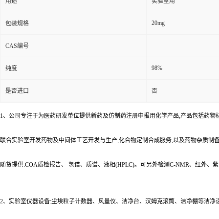
用途
实验室用
20mg
包装规格
CAS编号
98%
纯度
是否进口
否
1、公司专注于为医药研发单位提供新药及仿制药注册申报用化学产品,产品包括药物
联合实验室开发药物及中间体工艺开发与生产,化合物定制合成服务,以及药物杂质制
随货提供:COA质检报告、 氢谱、质谱、液相(HPLC)。可另外检测C-NMR、红外
2、实验室仪器设备:尘埃粒子计数器、风量仪、洁净台、汉姆克滚筒、洁净棚等洁净