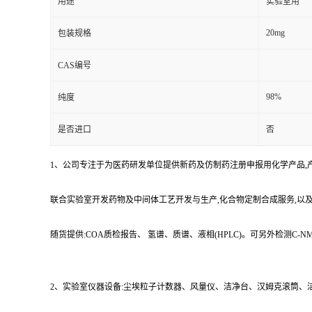
用途
实验室用
20mg
包装规格
CAS编号
98%
纯度
是否进口
否
1、公司专注于为医药研发单位提供新药及仿制药注册申报用化学产品,
联合实验室开发药物及中间体工艺开发与生产,化合物定制合成服务,以
随货提供:COA质检报告、 氢谱、质谱、液相(HPLC)。可另外检测C
2、实验室仪器设备:尘埃粒子计数器、风量仪、洁净台、汉姆克滚筒