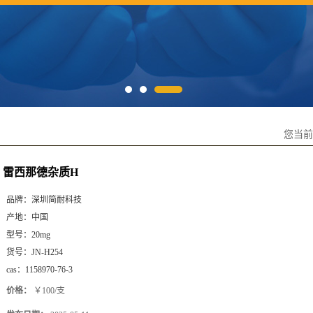
您当
雷西那德杂质H
品牌：
深圳简耐科技
产地：
中国
型号：
20mg
货号：
JN-H254
cas：
1158970-76-3
价格：
￥100/支