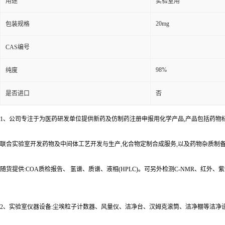
用途
实验室用
20mg
包装规格
CAS编号
98%
纯度
是否进口
否
1、公司专注于为医药研发单位提供新药及仿制药注册申报用化学产品,产品包括药物
联合实验室开发药物及中间体工艺开发与生产,化合物定制合成服务,以及药物杂质制
随货提供:COA质检报告、 氢谱、质谱、液相(HPLC)。可另外检测C-NMR、红外
2、实验室仪器设备:尘埃粒子计数器、风量仪、洁净台、汉姆克滚筒、洁净棚等洁净