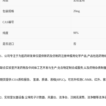
用途
实验室用
20mg
包装规格
CAS编号
98%
纯度
是否进口
否
1、公司专注于为医药研发单位提供新药及仿制药注册申报用化学产品,产品包括药物
联合实验室开发药物及中间体工艺开发与生产,化合物定制合成服务,以及药物杂质制
随货提供:COA质检报告、 氢谱、质谱、液相(HPLC)。可另外检测C-NMR、红外
2、实验室仪器设备:尘埃粒子计数器、风量仪、洁净台、汉姆克滚筒、洁净棚等洁净