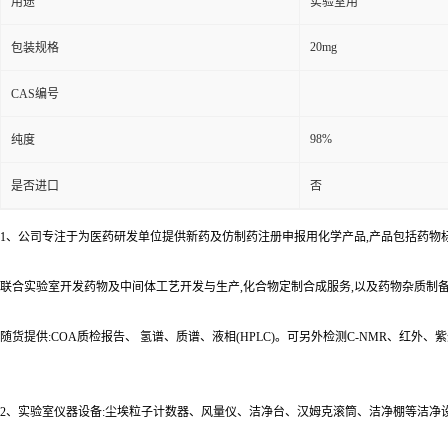
用途
实验室用
20mg
包装规格
CAS编号
98%
纯度
是否进口
否
1、公司专注于为医药研发单位提供新药及仿制药注册申报用化学产品,产品包括药物
联合实验室开发药物及中间体工艺开发与生产,化合物定制合成服务,以及药物杂质制
随货提供:COA质检报告、 氢谱、质谱、液相(HPLC)。可另外检测C-NMR、红外
2、实验室仪器设备:尘埃粒子计数器、风量仪、洁净台、汉姆克滚筒、洁净棚等洁净