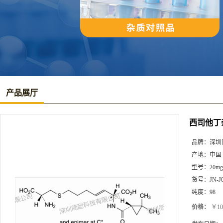
产品展厅
西司他丁
品牌：
深圳
产地：
中国
型号：
20mg
货号：
JN-J
纯度：
98
价格：
￥10