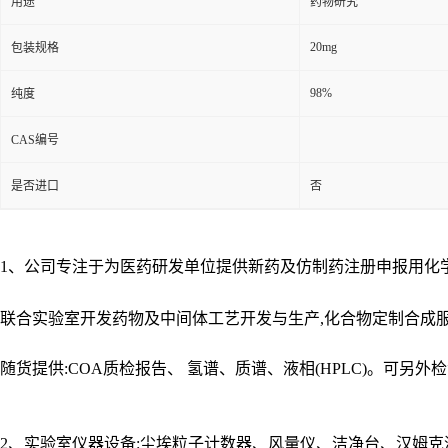
用途
药物研究
20mg
包装规格
98%
纯度
CAS编号
是否进口
否
1、公司专注于为医药研发单位提供新药及仿制药注册申报用化
联合实验室开发药物及中间体工艺开发与生产,化合物定制合成
随货提供:COA质检报告、 氢谱、质谱、液相(HPLC)。可另外
2、实验室仪器设备:尘埃粒子计数器、风量仪、洁净台、汉姆