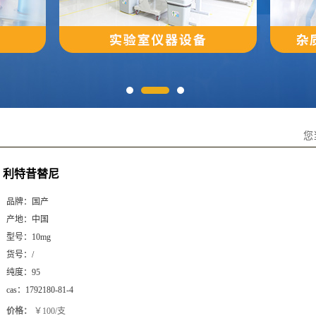
您
利特昔替尼
品牌：
国产
产地：
中国
型号：
10mg
货号：
/
纯度：
95
cas：
1792180-81-4
价格：
￥100/支