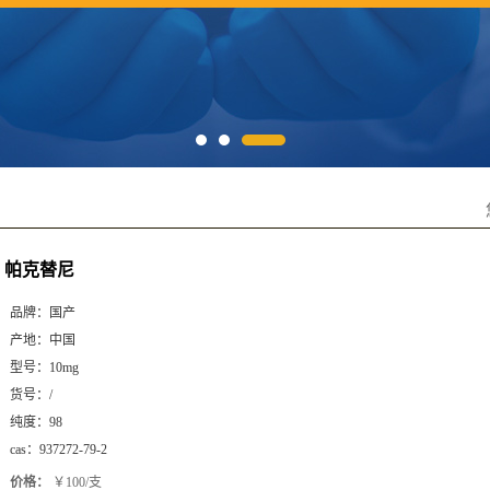
帕克替尼
品牌：
国产
产地：
中国
型号：
10mg
货号：
/
纯度：
98
cas：
937272-79-2
价格：
￥100/支