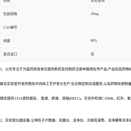
用途
实验室用
20mg
包装规格
CAS编号
98%
纯度
是否进口
否
1、公司专注于为医药研发单位提供新药及仿制药注册申报用化学产品,产品包括药物
联合实验室开发药物及中间体工艺开发与生产,化合物定制合成服务,以及药物杂质制
随货提供:COA质检报告、 氢谱、质谱、液相(HPLC)。可另外检测C-NMR、红外
2、实验室仪器设备:尘埃粒子计数器、风量仪、洁净台、汉姆克滚筒、洁净棚等洁净