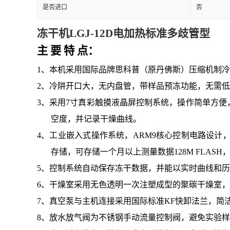
是否进口
否
冻干机LGJ-12D电加热标准多歧管型
主
要
特
点：
1、
本机采用国际品牌思科普（原丹佛斯）压缩机制冷
2、
冷阱开口大，无内盘管，带样品预冻功能，无需低
3、采用7寸真彩触摸液晶屏控制系统，操作简单方便
空度，并记录干燥曲线
。
4、工业嵌入式操作系统，ARM9核心控制电路设计，3
存储，可存储一个月以上测量数据
128M FLA
5、控制系统自动保存冻干数据，并能以实时曲线和
6、干燥室
采用
无色透明一次注塑成型的聚碳干燥室，
7、
真空泵与主机连接采用国际标准
KF快
卸法兰
，简
8、放水放气阀为不锈钢手动流量控制阀，避免实验