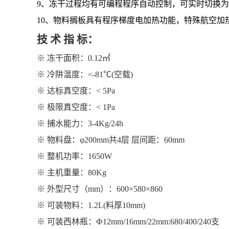
9、冻干过程均有可编程程序自动控制，可实时切换
10、物料搁板具有程序梯度电加热功能，特殊航空加
技 术 指 标：
※
冻干面积：0.12㎡
※
冷阱温度：<-8
1
℃(空载)
※
达标
真空度：<
5
Pa
※
极限
真空度：< 1Pa
※
捕水能力：3-4Kg/24h
※
物料盘：φ200mm共4层
层间距：60mm
※
整机功率：1
6
50W
※
主机重量：80Kg
※
外型尺寸（mm）：600
×
580
×860
※
可装物料：1.2L(料厚10mm)
※
可装西林瓶：Ф12mm/16mm/22mm:
68
0/4
0
0/2
4
0支