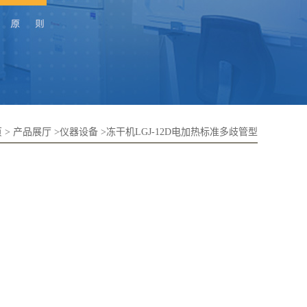
页
>
产品展厅
>
仪器设备
>
冻干机LGJ-12D电加热标准多歧管型